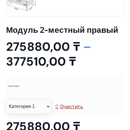
Модуль 2-местный правый
275880,00
₸
–
Д
377510,00
₸
и
а
Категория
п
Очистить
а
275880,00
₸