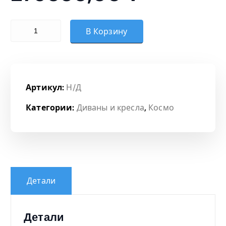
з
Количество товара Модуль 2-местный правый
о
В Корзину
н
ц
Артикул:
Н/Д
е
Категории:
Диваны и кресла
,
Космо
н
:
2
Детали
7
Детали