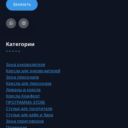
к
0
б
о
2
р
в
7
а
а
0
т
р
,
ь
и
0
н
а
0
а
Категории
ц
с
и
₸
т
й
р
.
Зона руководителя
а
О
Кресла для руководителей
н
п
Зона персонала
и
ц
Кресла для персонала
ц
и
Диваны и кресла
е
и
Кресла Комфорт
т
м
ПРОГРАММА STORE
о
о
Стулья для посетителя
в
ж
Стулья для кафе и бара
а
н
Зона переговоров
р
о
Приемная