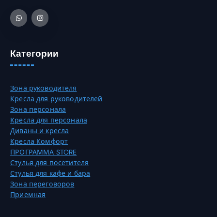
в
3
а
а
0
т
р
,
ь
и
0
н
а
0
а
Категории
ц
с
и
₸
т
й
р
.
Зона руководителя
а
О
Кресла для руководителей
н
п
Зона персонала
и
ц
Кресла для персонала
ц
и
Диваны и кресла
е
и
Кресла Комфорт
т
м
ПРОГРАММА STORE
о
о
Стулья для посетителя
в
ж
Стулья для кафе и бара
а
н
Зона переговоров
р
о
Приемная
а
в
.
ы