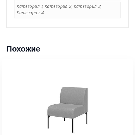
3
Категория 1, Категория 2, Категория 3,
Категория 4
9
5
Похожие
,
0
0
₸
–