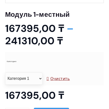
Модуль 1-местный
167395,00
₸
–
Д
241310,00
₸
и
а
Категория
п
Очистить
а
167395,00
₸
з