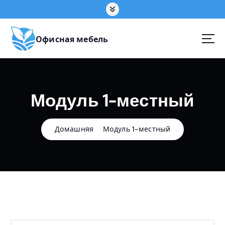
П
е
р
е
Офисная мебель
й
т
и
к
Модуль 1-местный
с
о
д
е
Домашняя
Модуль 1-местный
р
ж
а
н
и
ю