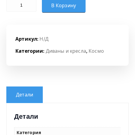
Количество товара Модуль 1-местный
о
В Корзину
н
ц
Артикул:
Н/Д
е
Категории:
Диваны и кресла
,
Космо
н
:
1
Детали
6
Детали
7
Категория