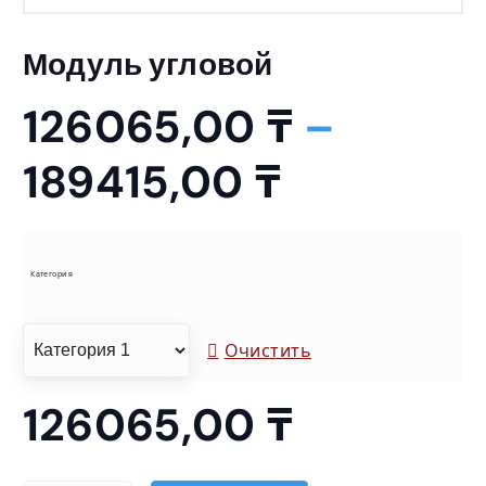
Модуль угловой
126065,00
₸
–
Д
189415,00
₸
и
а
Категория
п
Очистить
а
126065,00
₸
з