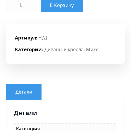
Количество товара Модуль угловой
о
В Корзину
н
ц
Артикул:
Н/Д
е
Категории:
Диваны и кресла
,
Микс
н
:
1
Детали
2
Детали
6
Категория