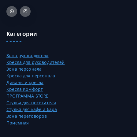
в
2
а
а
0
т
р
,
ь
и
0
н
а
0
а
Категории
ц
с
и
₸
т
й
р
.
Зона руководителя
а
О
Кресла для руководителей
н
п
Зона персонала
и
ц
Кресла для персонала
ц
и
Диваны и кресла
е
и
Кресла Комфорт
т
м
ПРОГРАММА STORE
о
о
Стулья для посетителя
в
ж
Стулья для кафе и бара
а
н
Зона переговоров
р
о
Приемная
а
в
.
ы