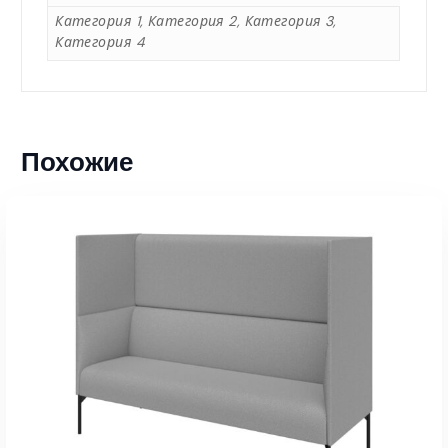
0
Категория 1, Категория 2, Категория 3,
Категория 4
6
5
Похожие
,
0
0
₸
–