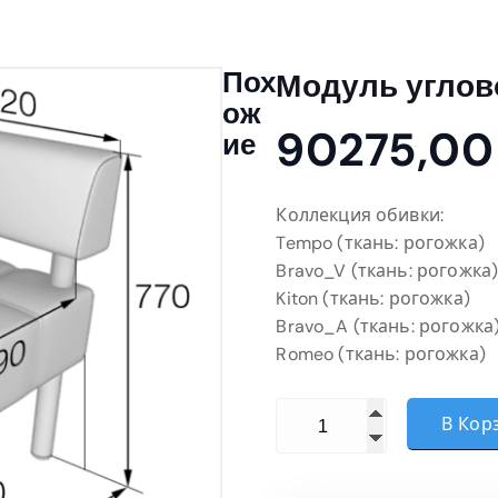
Пох
Модуль углово
Ож
90275,0
Ие
Коллекция обивки:
Tempo (ткань: рогожка)
Bravo_V (ткань: рогожка
Kiton (ткань: рогожка)
Bravo_A (ткань: рогожка
Romeo (ткань: рогожка)
Количество товара Модул
В Кор