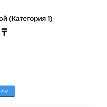
й (Категория 1)
0
₸
)
)
ь угловой (Категория 1)
зину