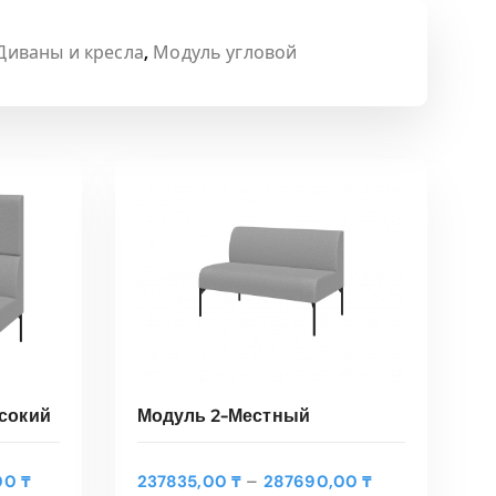
Диваны и кресла
,
Модуль угловой
сокий
Модуль 2-Местный
Э
Э
Д
Д
–
00
₸
237835,00
₸
287690,00
₸
т
т
РЫ
ВЫБЕРИТЕ ПАРАМЕТРЫ
и
и