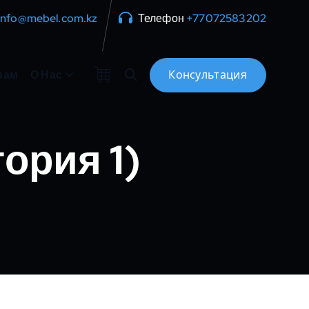
info@mebel.com.kz
Телефон
+77072583202
рам
О Нас
ория 1)