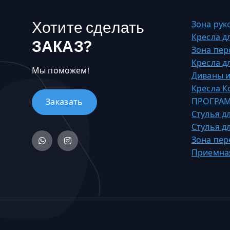
,
ь
0
Хотите сделать
к
Зона рук
0
о
Кресла д
ЗАКАЗ?
в
Зона пер
₸
а
Кресла д
–
Мы поможем!
р
Диваны и
3
и
Кресла 
2
а
ПРОГРАМ
6
ц
Стулья д
3
и
Стулья д
7
й
Зона пер
0
.
Приемна
,
О
0
п
0
ц
и
₸
и
м