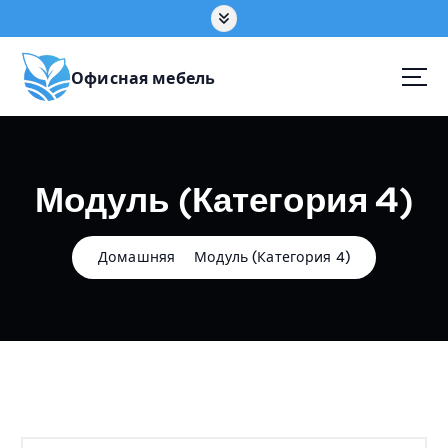
П
е
р
е
Офисная мебель
й
т
и
к
Модуль (Категория 4)
с
о
д
е
Домашняя
Модуль (Категория 4)
р
ж
а
н
и
ю