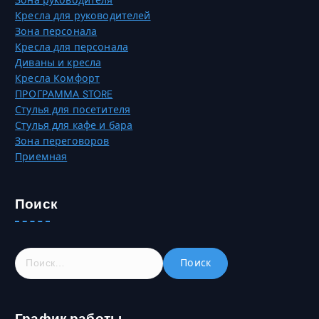
Зона руководителя
а
О
Кресла для руководителей
н
п
Зона персонала
и
ц
Кресла для персонала
ц
и
Диваны и кресла
е
и
Кресла Комфорт
т
м
ПРОГРАММА STORE
о
о
Стулья для посетителя
в
ж
Стулья для кафе и бара
а
н
Зона переговоров
р
о
Приемная
а
в
.
ы
б
Поиск
р
а
т
Н
ь
а
н
й
а
т
с
График работы
и