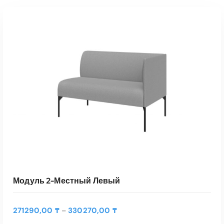
Модуль 2-Местный Левый
Д
271290,00
₸
330270,00
₸
–
и