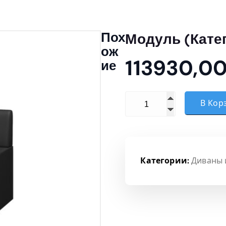
Пох
Модуль (Кате
Ож
113930,0
Ие
Количество товара Моду
В Кор
Категории:
Диваны 