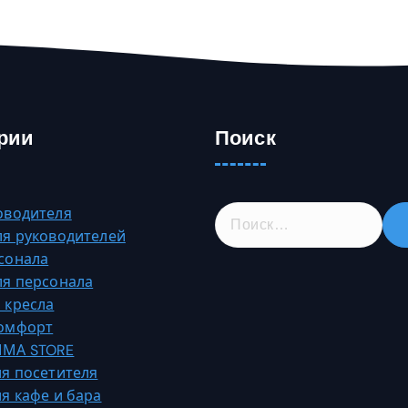
рии
Поиск
Н
оводителя
а
ля руководителей
й
сонала
т
ля персонала
и
 кресла
:
Комфорт
МА STORE
ля посетителя
ля кафе и бара