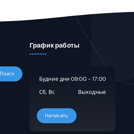
е
е
3
:
т
т
8
2
н
н
5
5
е
е
7
5
с
с
3
3
к
к
5
5
График работы
о
о
,
5
л
л
0
,
ь
ь
0
0
к
к
0
о
о
₸
Будние дни
09:00 - 17:00
в
в
–
₸
а
а
4
Сб, Вс
Выходные
–
р
р
7
3
и
и
4
2
а
а
8
6
ц
ц
7
3
и
и
0
7