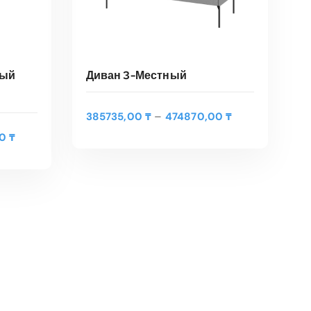
вый
Диван 3-Местный
Э
Э
Д
–
385735,00
₸
474870,00
₸
т
т
РЫ
ВЫБЕРИТЕ ПАРАМЕТРЫ
и
Д
00
₸
о
о
а
и
т
т
п
а
Быстрый Просмотр
т
т
а
п
о
о
з
а
в
в
о
з
а
а
н
о
р
р
ц
н
и
и
е
ц
м
м
н
е
е
е
:
н