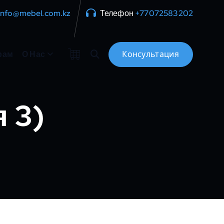
info@mebel.com.kz
Телефон
+77072583202
рам
О Нас
 3)