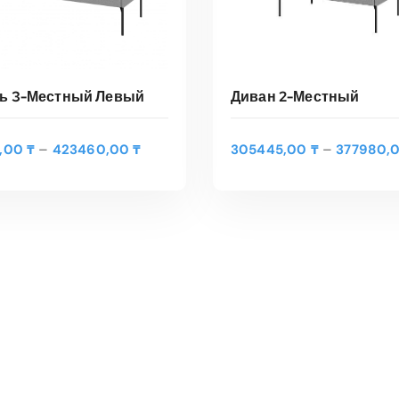
Диван 2-Местный
ь 3-Местный Левый
Э
Д
–
–
305445,00
₸
377980,
5,00
₸
423460,00
₸
т
ВЫБЕРИТЕ ПАРАМЕТ
ЫБЕРИТЕ ПАРАМЕТРЫ
и
о
а
т
п
Быстрый Просмотр
трый Просмотр
т
а
о
з
в
о
а
н
р
ц
и
е
м
н
е
: