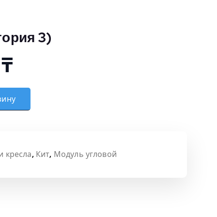
гория 3)
0
₸
ль (Категория 3)
зину
и кресла
,
Кит
,
Модуль угловой