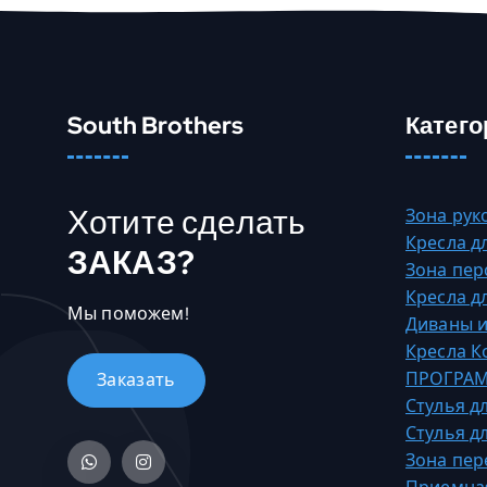
е
3
т
8
н
4
е
3
с
3
South Brothers
Катего
к
0
о
,
л
0
Хотите сделать
Зона рук
ь
0
Кресла д
к
ЗАКАЗ?
Зона пер
о
₸
Кресла д
в
–
Мы поможем!
Диваны и
а
4
Кресла 
р
9
ПРОГРАМ
и
3
Стулья д
а
9
Стулья д
ц
4
Зона пер
и
5