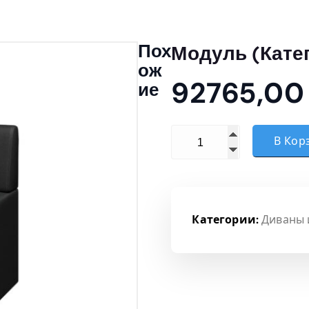
Пох
Модуль (Кате
Ож
92765,0
Ие
Количество товара Моду
В Кор
Категории:
Диваны 