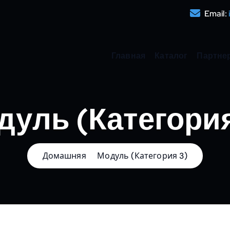
Email:
Главная
Каталог
Партне
дуль (Категория
Домашняя
Модуль (Категория 3)