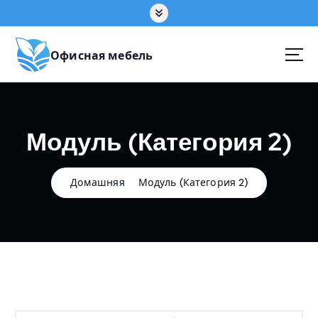
П
е
р
е
Офисная мебель
й
т
и
к
Модуль (Категория 2)
с
о
д
е
Домашняя
Модуль (Категория 2)
р
ж
а
н
и
ю