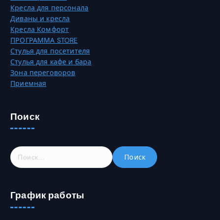
ц
Кресла для персонала
ц
и
Диваны и кресла
е
и
Кресла Комфорт
т
м
ПРОГРАММА STORE
о
о
Стулья для посетителя
в
ж
Стулья для кафе и бара
а
н
Зона переговоров
р
о
Приемная
а
в
.
ы
б
Поиск
р
а
т
Н
ь
а
н
й
а
т
с
График работы
и
т
:
р