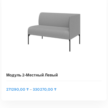
Модуль 2-Местный Левый
Д
271290,00
₸
330270,00
₸
–
и
а
п
а