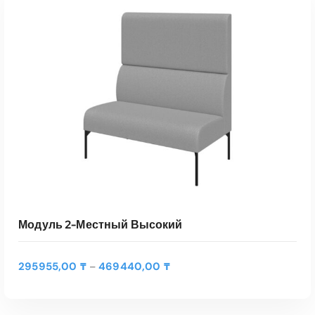
Модуль 2-Местный Высокий
Д
295955,00
₸
469440,00
₸
–
и
а
п