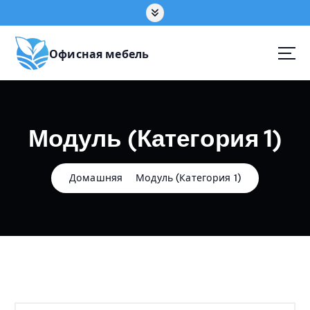
П
е
р
е
Офисная мебель
й
т
и
к
Модуль (Категория 1)
с
о
д
е
Домашняя
Модуль (Категория 1)
р
ж
а
н
и
ю