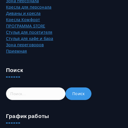
Зона персонала
и
ц
Кресла для персонала
ц
и
Диваны и кресла
е
и
Кресла Комфорт
т
м
ПРОГРАММА STORE
о
о
Стулья для посетителя
в
ж
Стулья для кафе и бара
а
н
Зона переговоров
р
о
Приемная
а
в
.
ы
б
Поиск
р
а
т
Н
ь
а
н
й
а
т
с
График работы
и
т
:
р