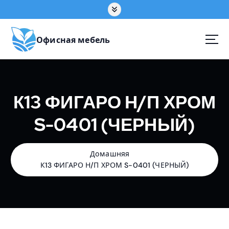
П
е
р
е
Офисная мебель
й
т
и
к
К13 ФИГАРО Н/П ХРОМ
с
о
S-0401 (ЧЕРНЫЙ)
д
е
р
ж
Домашняя
а
К13 ФИГАРО Н/П ХРОМ S-0401 (ЧЕРНЫЙ)
н
и
ю