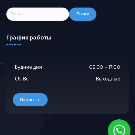
Н
а
й
т
График работы
и
:
Будние дни
09:00 - 17:00
Сб, Вс
Выходные