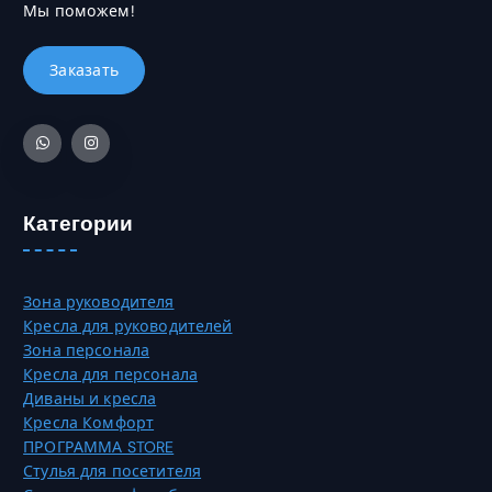
л
а
5
Мы поможем!
в
ь
.
4
ы
к
5
б
о
1
р
в
3
а
а
0
т
р
,
ь
и
0
н
а
0
а
Категории
ц
с
и
₸
т
й
р
.
Зона руководителя
а
О
Кресла для руководителей
н
п
Зона персонала
и
ц
Кресла для персонала
ц
и
Диваны и кресла
е
и
Кресла Комфорт
т
м
ПРОГРАММА STORE
о
о
Стулья для посетителя
в
ж