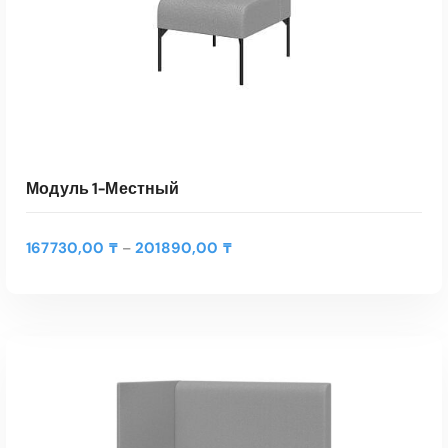
Модуль 1-Местный
Д
167730,00
₸
201890,00
₸
–
и
а
п
а
Э
з
т
о
ВЫБЕРИТЕ ПАРАМЕТРЫ
о
н
т
ц
Быстрый Просмотр
т
е