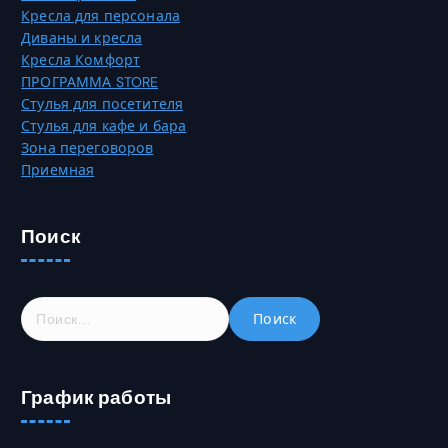
ц
Кресла для персонала
ц
и
Диваны и кресла
е
и
Кресла Комфорт
т
м
ПРОГРАММА STORE
о
о
Стулья для посетителя
в
ж
Стулья для кафе и бара
а
н
Зона переговоров
р
о
Приемная
а
в
.
ы
б
Поиск
р
а
т
Н
ь
а
н
й
а
т
с
График работы
и
т
:
р