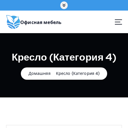
П
е
р
е
Офисная мебель
й
т
и
к
Кресло (Категория 4)
с
о
д
е
Домашняя
Кресло (Категория 4)
р
ж
а
н
и
ю