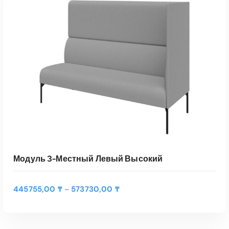
Модуль 3-Местный Левый Высокий
Д
445755,00
₸
573730,00
₸
–
и
а
п
а