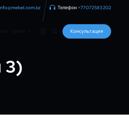
info@mebel.com.kz
Телефон
+77072583202
рам
О Нас
 3)