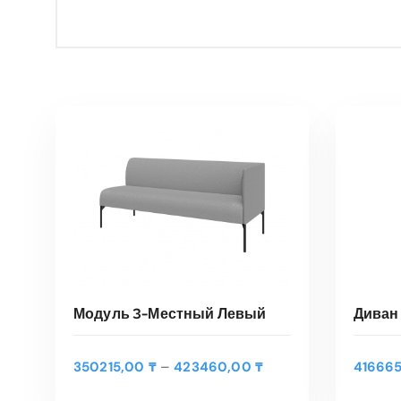
Диван
Модуль 3-Местный Левый
Э
Д
–
41666
350215,00
₸
423460,00
₸
т
В
ВЫБЕРИТЕ ПАРАМЕТРЫ
и
о
а