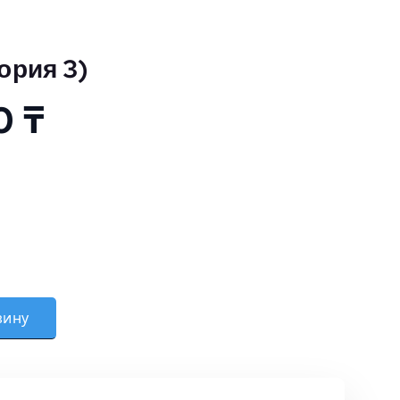
ория 3)
00
₸
о (Категория 3)
зину