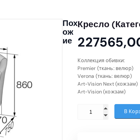
Пох
Кресло (Катег
Ож
227565,
Ие
Коллекция обивки:
Premier (ткань: велюр)
Verona (ткань: велюр)
Art-Vision Next (кожзам)
Art-Vision (кожзам)
Количество товара Кресл
В Кор