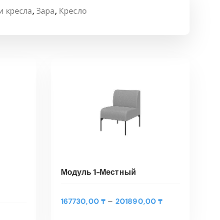
и кресла
,
Зара
,
Кресло
Модуль 1-Местный
Э
Д
–
167730,00
₸
201890,00
₸
т
ВЫБЕРИТЕ ПАРАМЕТРЫ
и
о
а