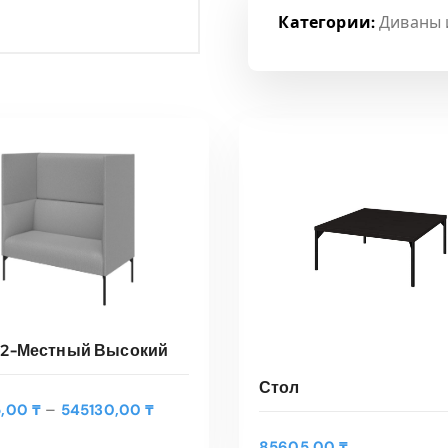
Категории:
Диваны 
 2-Местный Высокий
Стол
Э
Д
–
5,00
₸
545130,00
₸
т
ЫБЕРИТЕ ПАРАМЕТРЫ
и
о
а
85605,00
₸