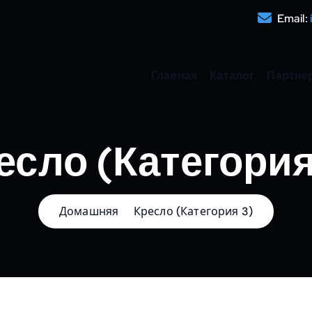
Email:
Главная
Каталог
Партне
есло (Категория
Домашняя
Кресло (Категория 3)