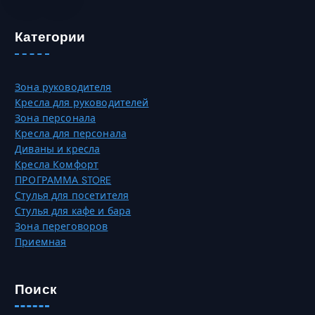
о
н
в
а
Категории
а
с
р
т
и
р
Зона руководителя
а
а
Кресла для руководителей
ц
н
Зона персонала
и
и
Кресла для персонала
й
ц
Диваны и кресла
.
е
Кресла Комфорт
О
т
ПРОГРАММА STORE
п
о
Стулья для посетителя
ц
в
Стулья для кафе и бара
и
а
Зона переговоров
и
р
Приемная
м
а
о
.
ж
Поиск
н
о