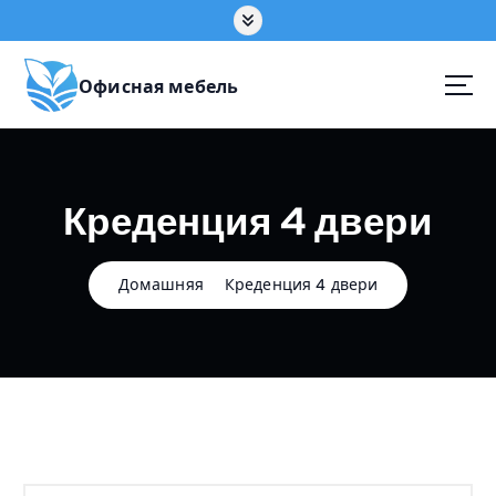
П
е
р
е
Офисная мебель
й
т
и
к
Креденция 4 двери
с
о
д
е
Домашняя
Креденция 4 двери
р
ж
а
н
и
ю