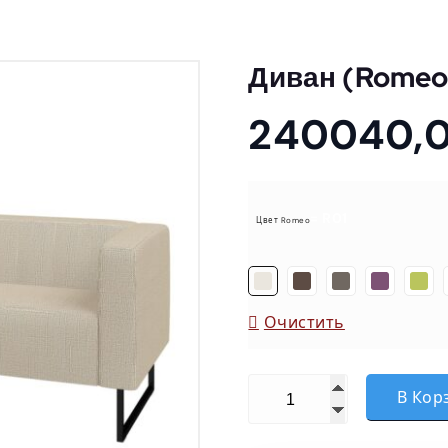
Диван (Romeo
240040,
= R01
Цвет Romeo
Очистить
Количество товара Дива
В Кор