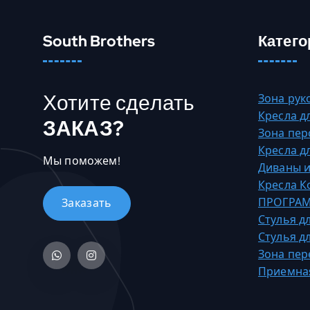
с
6
к
5
South Brothers
Катего
о
,
л
0
ь
0
Хотите сделать
к
Зона рук
о
Кресла д
₸
ЗАКАЗ?
в
Зона пер
–
а
Кресла д
5
Мы поможем!
р
Диваны и
4
и
Кресла 
5
а
ПРОГРАМ
1
ц
Стулья д
3
и
Стулья д
0
й
Зона пер
,
.
Приемна
0
О
0
п