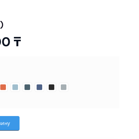
)
00
₸
н (Romeo)
зину