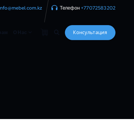
info@mebel.com.kz
Телефон
+77072583202
рам
О Нас