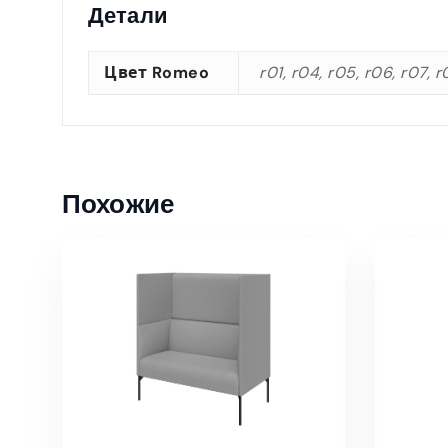
Детали
Цвет Romeo
r01, r04, r05, r06, r07, r08
Похожие