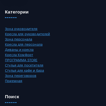
и
0
н
а
0
а
Категории
ц
с
и
₸
т
й
р
.
Зона руководителя
а
О
Кресла для руководителей
н
п
Зона персонала
и
ц
Кресла для персонала
ц
и
Диваны и кресла
е
и
Кресла Комфорт
т
м
ПРОГРАММА STORE
о
о
Стулья для посетителя
в
ж
Стулья для кафе и бара
а
н
Зона переговоров
р
о
Приемная
а
в
.
ы
б
Поиск
р
а