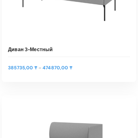
Диван 3-Местный
Д
385735,00
₸
474870,00
₸
–
и
а
п
а
Э
з
т
о
ВЫБЕРИТЕ ПАРАМЕТРЫ
о
н
т
ц
Быстрый Просмотр
т
е
о
н
в
: