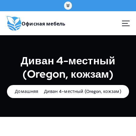
П
е
р
е
Офисная мебель
й
т
и
к
Диван 4-местный
с
о
(Oregon, кожзам)
д
е
р
ж
Домашняя
Диван 4-местный (Oregon, кожзам)
а
н
и
ю