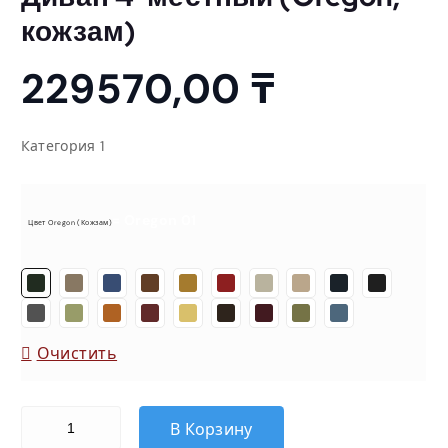
кожзам)
229570,00
₸
Категория 1
= Oregon 01
Цвет Oregon (кожзам)
Очистить
Количество товара Диван 4-местный (Oregon, кожзам)
В Корзину