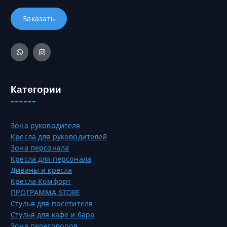
ь
.
3
ы
к
0
б
о
2
р
в
7
а
а
0
т
р
,
ь
и
0
н
а
0
а
Категории
ц
с
и
₸
т
й
р
.
Зона руководителя
а
О
Кресла для руководителей
н
п
Зона персонала
и
ц
Кресла для персонала
ц
и
Диваны и кресла
е
и
Кресла Комфорт
т
м
ПРОГРАММА STORE
о
о
Стулья для посетителя
в
ж
Стулья для кафе и бара
а
н
Зона переговоров