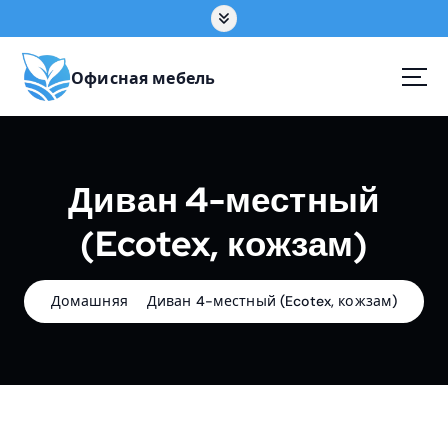
П
е
р
е
Офисная мебель
й
т
и
к
Диван 4-местный
с
о
(Ecotex, кожзам)
д
е
р
ж
Домашняя
Диван 4-местный (Ecotex, кожзам)
а
н
и
ю