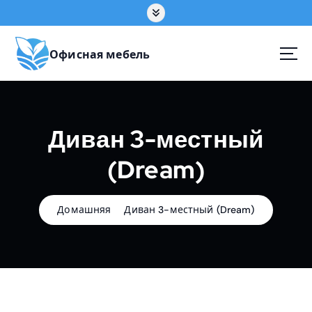
П
е
р
е
Офисная мебель
й
т
и
к
Диван 3-местный
с
о
(Dream)
д
е
р
ж
Домашняя
Диван 3-местный (Dream)
а
н
и
ю