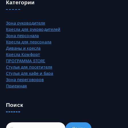
Категории
ц
с
и
₸
т
й
р
.
Зона руководителя
а
О
Кресла для руководителей
н
п
Зона персонала
и
ц
Кресла для персонала
ц
и
Диваны и кресла
е
и
Кресла Комфорт
т
м
ПРОГРАММА STORE
о
о
Стулья для посетителя
в
ж
Стулья для кафе и бара
а
н
Зона переговоров
р
о
Приемная
а
в
.
ы
б
Поиск
р
а
т
Н