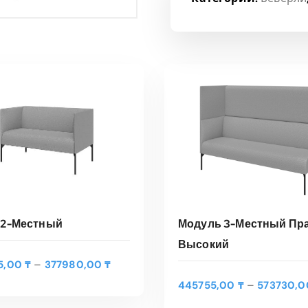
 2-Местный
Модуль 3-Местный Пр
Высокий
Э
Д
–
5,00
₸
377980,00
₸
т
ЫБЕРИТЕ ПАРАМЕТРЫ
ВЫБЕРИТЕ ПАРАМЕТ
и
–
445755,00
₸
573730,
о
а
т
п