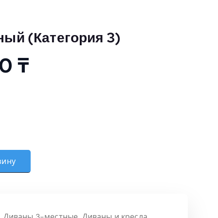
ный (Категория 3)
00
₸
н 3-местный (Категория 3)
зину
,
Диваны 3-местные
,
Диваны и кресла