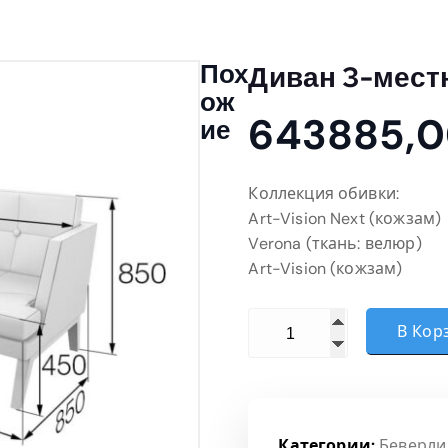
Пох
Диван 3-мест
Ож
643885,
Ие
Коллекция обивки:
Art-Vision Next (кожзам)
Verona (ткань: велюр)
Art-Vision (кожзам)
Количество товара Дива
В Кор
Категории:
Беверли