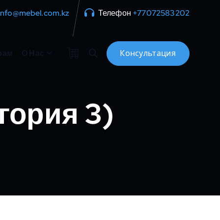
info@mebel.com.kz
Телефон
+77072583202
рам
О Нас
гория 3)