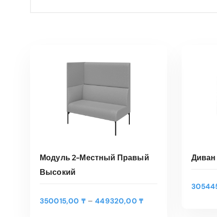
Диван
Модуль 2-Местный Правый
Высокий
Э
30544
т
В
ВЫБЕРИТЕ ПАРАМЕТРЫ
Д
–
350015,00
₸
449320,00
₸
о
и
т