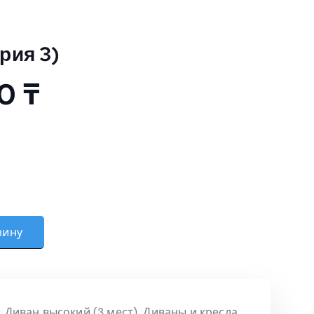
рия 3)
00
₸
 (Категория 3)
зину
,
Диван высокий (3 мест)
,
Диваны и кресла