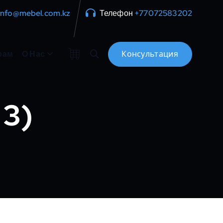
info@mebel.com.kz
Телефон
+77072583202
рам
О Нас
 3)