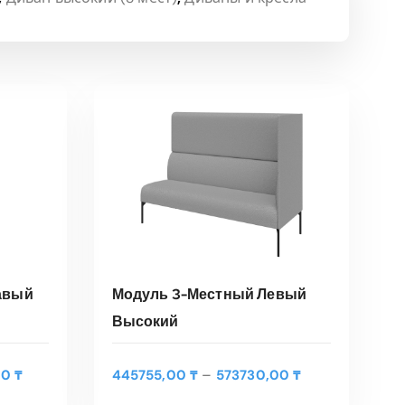
авый
Модуль 3-Местный Левый
Высокий
Э
Э
т
т
РЫ
ВЫБЕРИТЕ ПАРАМЕТРЫ
Д
Д
–
00
₸
445755,00
₸
573730,00
₸
о
о
и
и
т
т