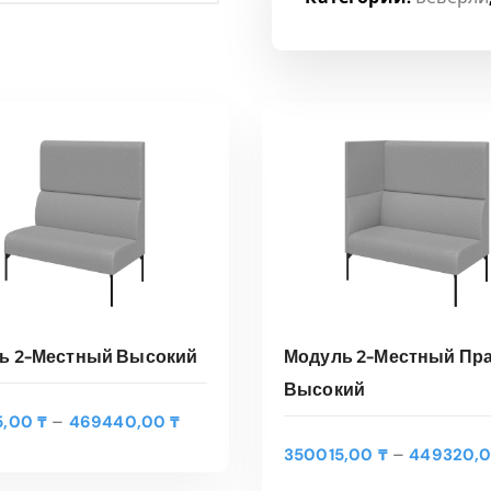
ь 2-Местный Высокий
Модуль 2-Местный Пр
Высокий
Э
Д
–
5,00
₸
469440,00
₸
т
ЫБЕРИТЕ ПАРАМЕТРЫ
ВЫБЕРИТЕ ПАРАМЕТ
и
–
350015,00
₸
449320,
о
а
т
п