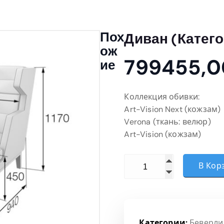
Пох
Диван (Катего
Ож
799455,
Ие
Коллекция обивки:
Art-Vision Next (кожзам)
Verona (ткань: велюр)
Art-Vision (кожзам)
Количество товара Диван
В Кор
Категории:
Беверли