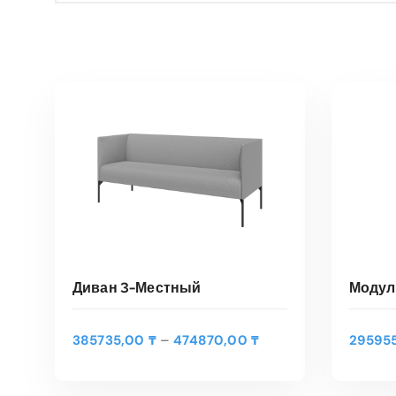
Диван 3-Местный
Модул
Э
Д
–
385735,00
₸
474870,00
₸
29595
т
ВЫБЕРИТЕ ПАРАМЕТРЫ
В
и
о
а
т
п