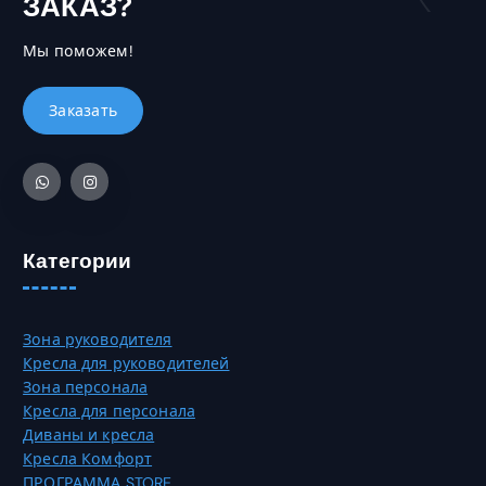
ЗАКАЗ?
.
ы
б
Мы поможем!
р
а
т
ь
н
а
с
т
р
Категории
а
н
и
Зона руководителя
ц
Кресла для руководителей
е
Зона персонала
т
Кресла для персонала
о
Диваны и кресла
в
Кресла Комфорт
а
ПРОГРАММА STORE