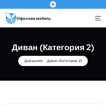
П
е
р
е
Офисная мебель
й
т
и
к
Диван (Категория 2)
с
о
д
е
Домашняя
Диван (Категория 2)
р
ж
а
н
и
ю