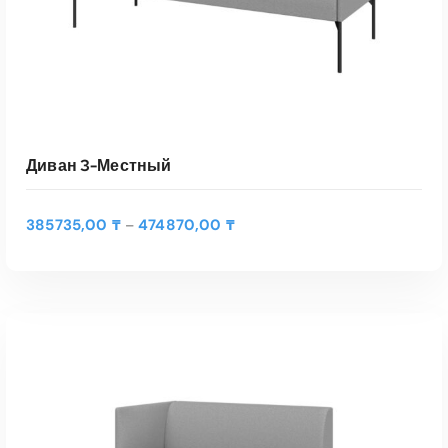
Диван 3-Местный
Д
385735,00
₸
474870,00
₸
–
и
а
п
а
Э
з
т
о
ВЫБЕРИТЕ ПАРАМЕТРЫ
о
н
т
ц
Быстрый Просмотр
т
е
о
н