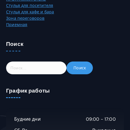
р
Стулья для посетителя
а
Стулья для кафе и бара
.
Зона переговоров
Приемная
Поиск
Н
а
й
т
График работы
и
:
Будние дни
09:00 - 17:00