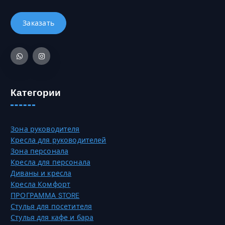
ь
.
4
ы
к
9
б
о
3
р
в
2
а
а
0
т
р
,
ь
и
0
н
а
0
а
Категории
ц
с
и
₸
т
й
р
.
Зона руководителя
а
О
Кресла для руководителей
н
п
Зона персонала
и
ц
Кресла для персонала
ц
и
Диваны и кресла
е
и
Кресла Комфорт
т
м
ПРОГРАММА STORE
о
о
Стулья для посетителя
в
ж
Стулья для кафе и бара
а