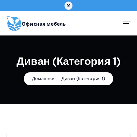
П
е
р
е
Офисная мебель
й
т
и
к
Диван (Категория 1)
с
о
д
е
Домашняя
Диван (Категория 1)
р
ж
а
н
и
ю