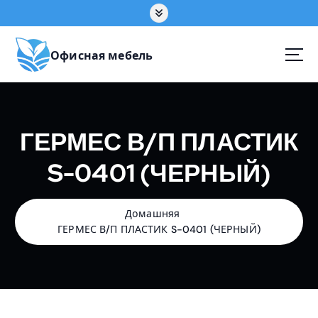
П
е
р
е
Офисная мебель
й
т
и
к
ГЕРМЕС В/П ПЛАСТИК
с
о
S-0401 (ЧЕРНЫЙ)
д
е
р
ж
Домашняя
а
ГЕРМЕС В/П ПЛАСТИК S-0401 (ЧЕРНЫЙ)
н
и
ю