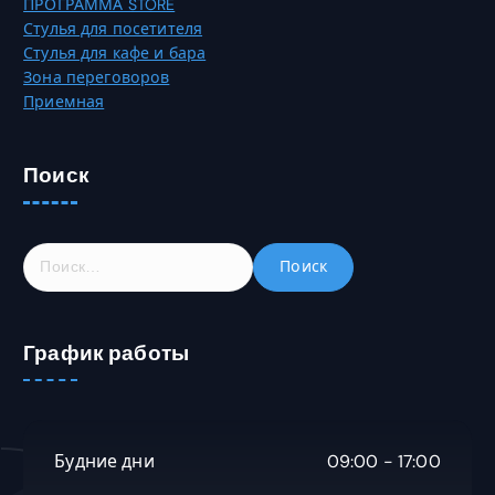
ПРОГРАММА STORE
Стулья для посетителя
Стулья для кафе и бара
Зона переговоров
Приемная
Поиск
Н
а
й
т
График работы
и
:
Будние дни
09:00 - 17:00