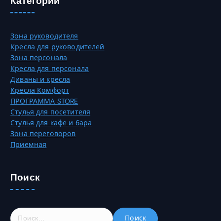
Категории
с
а
т
р
р
и
Зона руководителя
а
а
Кресла для руководителей
н
ц
Зона персонала
и
и
Кресла для персонала
ц
й
Диваны и кресла
е
.
Кресла Комфорт
т
О
ПРОГРАММА STORE
о
п
Стулья для посетителя
в
ц
Стулья для кафе и бара
а
и
Зона переговоров
р
и
Приемная
а
м
.
о
ж
Поиск
н
о
в
ы
Н