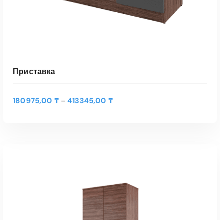
Приставка
Д
180975,00
₸
413345,00
₸
–
и
а
п
а
з
о
н
ц
е
Э
н
т
ВЫБЕРИТЕ ПАРАМЕТРЫ
:
о