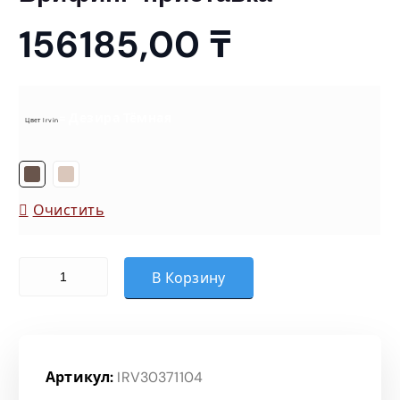
156185,00
₸
= Дезира Тёмная
Цвет Irvin
Очистить
Количество товара Брифинг-приставка
В Корзину
Артикул:
IRV30371104