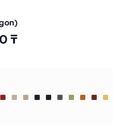
gon)
00
₸