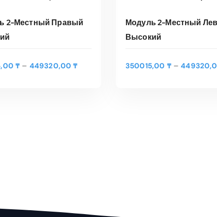
ь 2-Местный Правый
Модуль 2-Местный Ле
ий
Высокий
Э
т
ЫБЕРИТЕ ПАРАМЕТРЫ
ВЫБЕРИТЕ ПАРАМЕТ
Д
–
–
5,00
₸
449320,00
₸
350015,00
₸
449320,
о
и
т
а
трый Просмотр
Быстрый Просмотр
т
п
о
а
в
з
а
о
р
н
и
ц
м
е
е
н
е
:
т
3
н
5