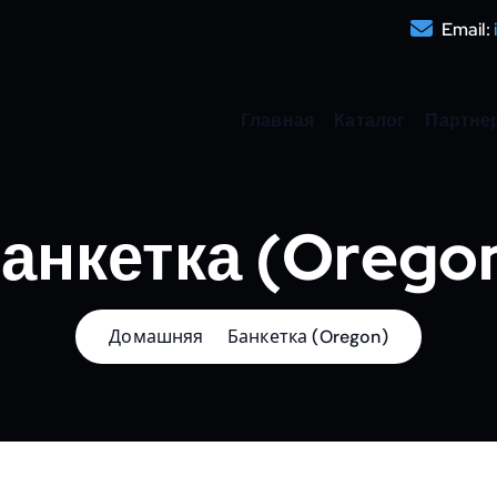
Email:
Главная
Каталог
Партне
анкетка (Orego
Домашняя
Банкетка (Oregon)