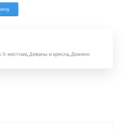
тка (Oregon)
зину
а 3-местная
,
Диваны и кресла
,
Домино