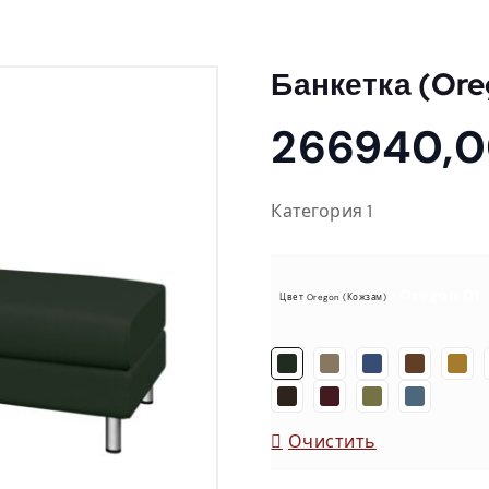
Банкетка (Ore
266940,
Категория 1
= Oregon 01
Цвет Oregon (кожзам)
Очистить