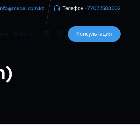
info@mebel.com.kz
Телефон
+77072583202
рам
О Нас
n)