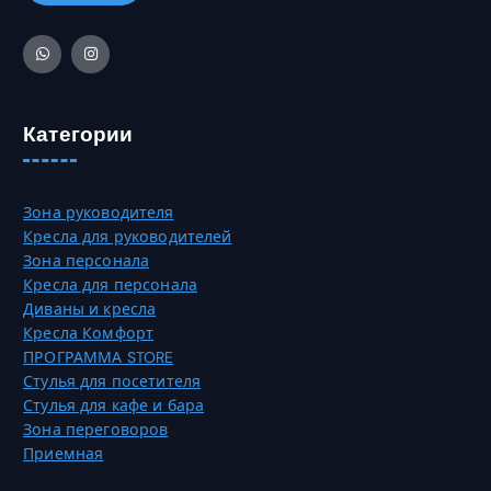
р
в
3
а
а
5
т
р
,
ь
и
0
н
а
0
а
Категории
ц
с
и
₸
т
й
р
.
Зона руководителя
а
О
Кресла для руководителей
н
п
Зона персонала
и
ц
Кресла для персонала
ц
и
Диваны и кресла
е
и
Кресла Комфорт
т
м
ПРОГРАММА STORE
о
о
Стулья для посетителя
в
ж
Стулья для кафе и бара
а
н
Зона переговоров
р
о
Приемная
а
в
.