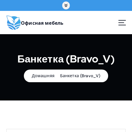
П
е
р
е
Офисная мебель
й
т
и
к
Банкетка (Bravo_V)
с
о
д
е
Домашняя
Банкетка (Bravo_V)
р
ж
а
н
и
ю