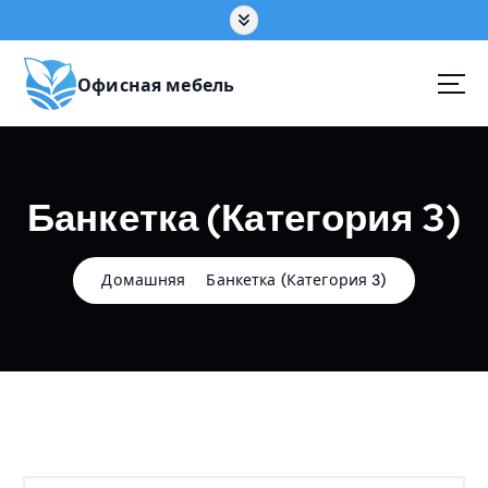
П
е
р
е
Офисная мебель
й
т
и
к
Банкетка (Категория 3)
с
о
д
е
Домашняя
Банкетка (Категория 3)
р
ж
а
н
и
ю