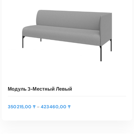
Модуль 3-Местный Левый
Д
350215,00
₸
423460,00
₸
–
и
а
п
а