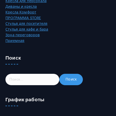
Кресла для персонала
ц
и
Диваны и кресла
е
и
Кресла Комфорт
т
м
ПРОГРАММА STORE
о
о
Стулья для посетителя
в
ж
Стулья для кафе и бара
а
н
Зона переговоров
р
о
Приемная
а
в
.
ы
б
Поиск
р
а
т
Н
ь
а
н
й
а
т
с
График работы
и
т
:
р
а