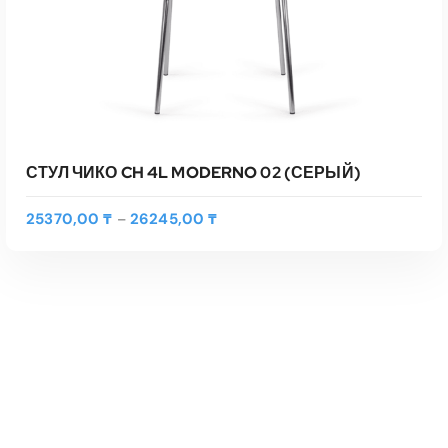
СТУЛ ЧИКО CH 4L MODERNO 02 (СЕРЫЙ)
Д
25370,00
₸
26245,00
₸
–
и
а
п
а
з
о
н
ц
е
Э
н