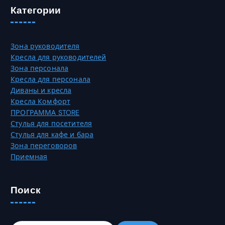
о
Категории
₸
в
а
р
Зона руководителя
и
Кресла для руководителей
а
Зона персонала
ц
Кресла для персонала
и
Диваны и кресла
й
Кресла Комфорт
.
ПРОГРАММА STORE
О
Стулья для посетителя
п
Стулья для кафе и бара
ц
Зона переговоров
и
Приемная
и
м
о
Поиск
ж
н
о