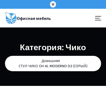
П
е
р
е
Офисная мебель
й
т
и
к
Категория:
Чико
с
о
д
е
Домашняя
р
СТУЛ ЧИКО CH 4L MODERNO 02 (СЕРЫЙ)
ж
а
н
и
ю