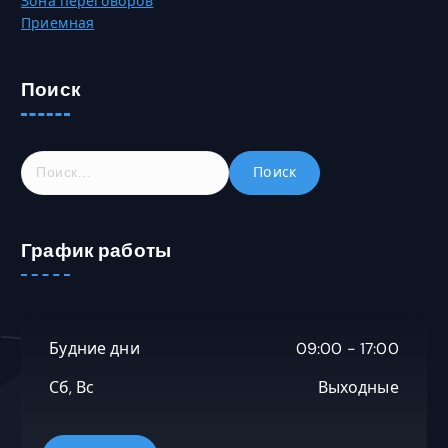
Зона переговоров
Приемная
Поиск
Н
а
й
т
График работы
и
:
Будние дни
09:00 - 17:00
Сб, Вс
Выходные