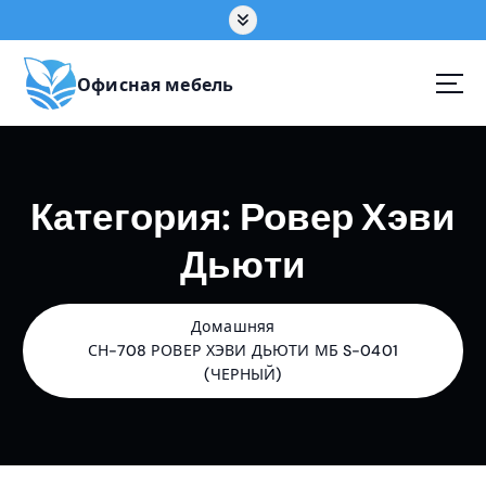
П
е
р
е
Офисная мебель
й
т
и
к
Категория:
Ровер Хэви
с
о
Дьюти
д
е
р
ж
Домашняя
а
СН-708 РОВЕР ХЭВИ ДЬЮТИ МБ S-0401
н
(ЧЕРНЫЙ)
и
ю