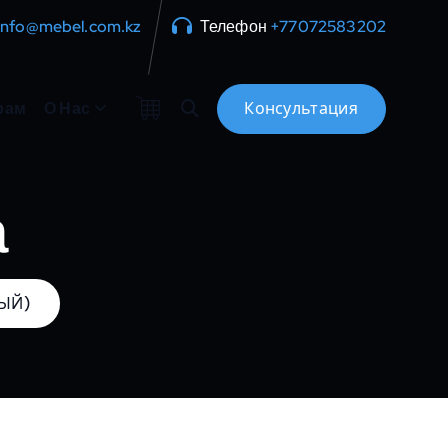
info@mebel.com.kz
Телефон
+77072583202
рам
О Нас
а
НЫЙ)