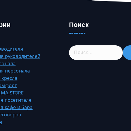
рии
Поиск
Н
оводителя
а
ля руководителей
й
сонала
т
ля персонала
и
 кресла
:
Комфорт
МА STORE
ля посетителя
ля кафе и бара
еговоров
я