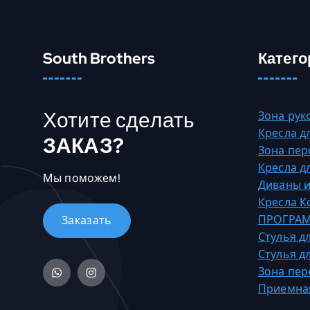
South Brothers
Катего
Хотите сделать
Зона рук
Кресла д
ЗАКАЗ?
Зона пер
Кресла д
Мы поможем!
Диваны и
Кресла 
ПРОГРАМ
Стулья д
Стулья д
Зона пер
Приемна