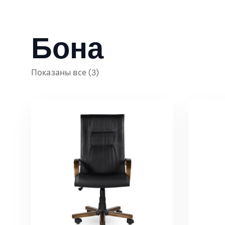
Бона
Показаны все (3)