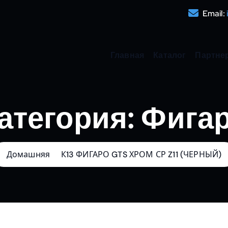
Email:
Главная
Каталог
Партне
атегория:
Фига
Домашняя
К13 ФИГАРО GTS ХРОМ СР Z11 (ЧЕРНЫЙ)