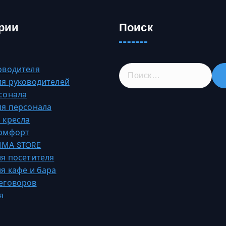
рии
Поиск
Н
оводителя
а
ля руководителей
й
сонала
т
ля персонала
и
 кресла
:
Комфорт
МА STORE
ля посетителя
ля кафе и бара
еговоров
я