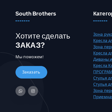
6
т
9
н
South Brothers
Катего
0
е
,
с
0
к
Хотите сделать
Зона рук
0
о
Кресла д
ЗАКАЗ?
л
Зона пер
₸
ь
Кресла д
–
к
Мы поможем!
Диваны и
5
о
Кресла 
6
в
ПРОГРАМ
4
а
Стулья д
1
р
Стулья д
0
и
Зона пер
,
а
Приемна
0
ц
0
и
й