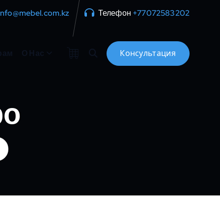
info@mebel.com.kz
Телефон
+77072583202
рам
О Нас
ро