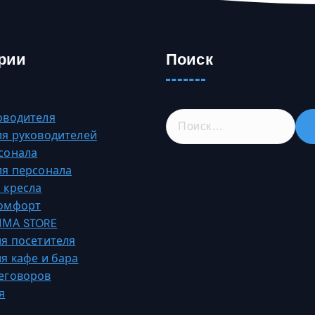
рии
Поиск
Н
оводителя
а
ля руководителей
й
сонала
т
ля персонала
и
 кресла
:
Комфорт
МА STORE
ля посетителя
ля кафе и бара
еговоров
я