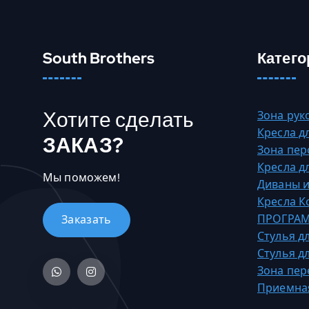
South Brothers
Катего
Хотите сделать
Зона рук
Кресла д
ЗАКАЗ?
Зона пер
Кресла д
Мы поможем!
Диваны и
Кресла 
ПРОГРАМ
Стулья д
Стулья д
Зона пер
Приемна