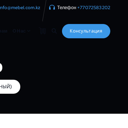
info@mebel.com.kz
Телефон
+77072583202
рам
О Нас
о
РНЫЙ)