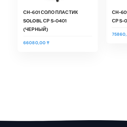
СН-601 СОЛО ПЛАСТИК
СН-60
SOLOBL СР S-0401
СР S-
(ЧЕРНЫЙ)
75860
66080,00
₸
В КОРЗИНУ
Быстрый Просмотр
Быс