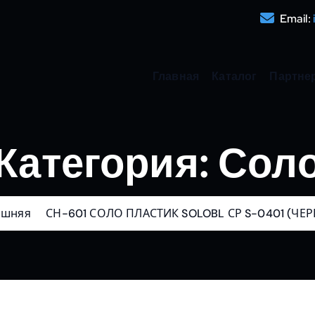
Email:
Главная
Каталог
Партне
Категория:
Сол
ашняя
СН-601 СОЛО ПЛАСТИК SOLOBL СР S-0401 (ЧЕ