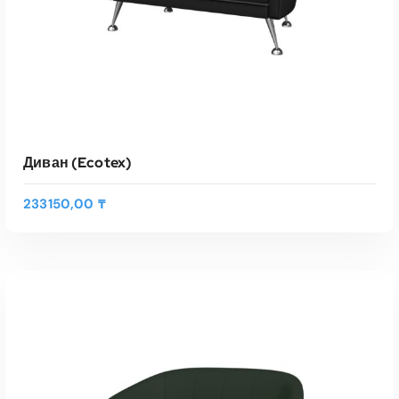
Диван (Ecotex)
233150,00
₸
Э
т
ВЫБЕРИТЕ ПАРАМЕТРЫ
о