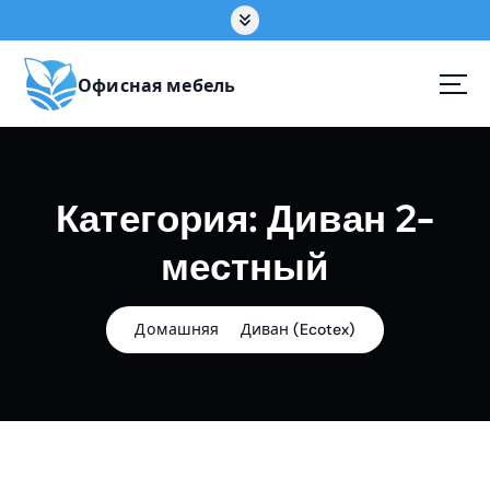
П
е
р
е
Офисная мебель
й
т
и
к
Категория:
Диван 2-
с
о
местный
д
е
р
ж
Домашняя
Диван (Ecotex)
а
н
и
ю