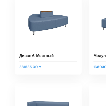
Быстрый Просмотр
Быс
Диван 6-Местный
Модул
381535,00
₸
16803
В КОРЗИНУ
Быстрый Просмотр
Быс