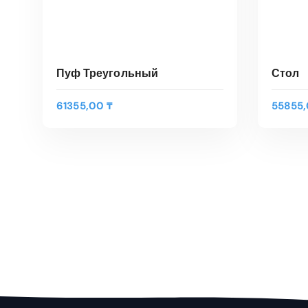
Пуф Треугольный
Стол
61355,00
₸
55855
В КОРЗИНУ
Быстрый Просмотр
Быс