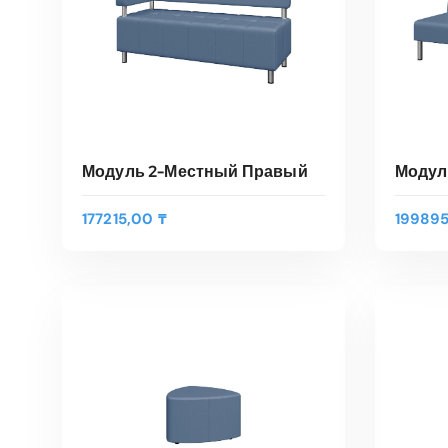
Модуль 2-Местный Правый
Модул
177215,00
₸
19989
В КОРЗИНУ
Быстрый Просмотр
Быс