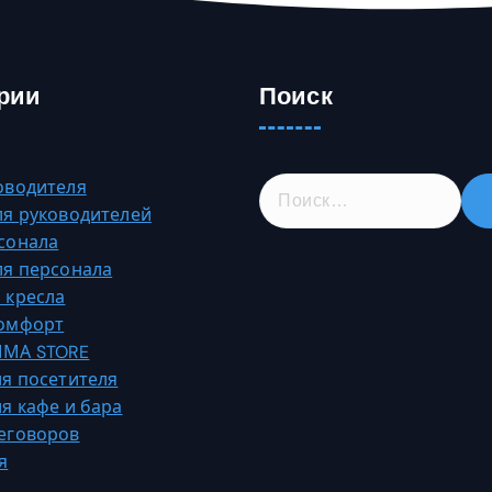
рии
Поиск
Н
оводителя
а
ля руководителей
й
сонала
т
ля персонала
и
 кресла
:
Комфорт
МА STORE
ля посетителя
ля кафе и бара
еговоров
я