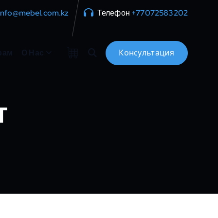
info@mebel.com.kz
Телефон
+77072583202
рам
О Нас
т