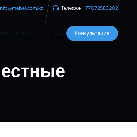
info@mebel.com.kz
Телефон
+77072583202
рам
О Нас
местные