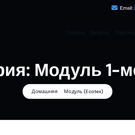
Email:
Главная
Каталог
Партне
рия:
Модуль 1-
Домашняя
Модуль (Ecotex)