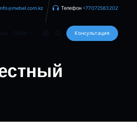
info@mebel.com.kz
Телефон
+77072583202
рам
О Нас
местный