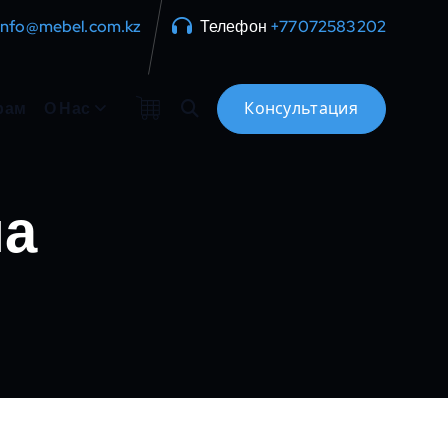
info@mebel.com.kz
Телефон
+77072583202
рам
О Нас
ла