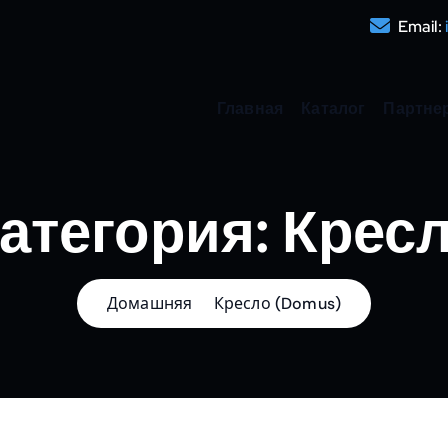
Email:
Главная
Каталог
Партне
атегория:
Крес
Домашняя
Кресло (Domus)