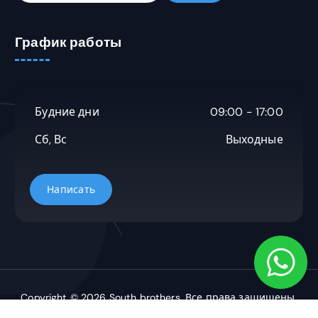
й
т
График работы
и
:
Будние дни
09:00 - 17:00
Сб, Вс
Выходные
Copyright © 2026 South brothers. Все права защищены.